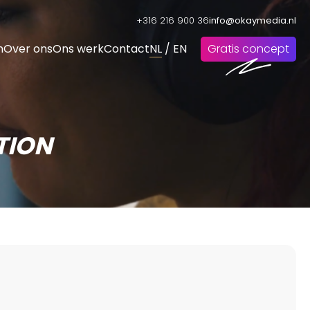
+316 216 900 36
info@okaymedia.nl
n
Over ons
Ons werk
Contact
NL
/
EN
Gratis concept
TION