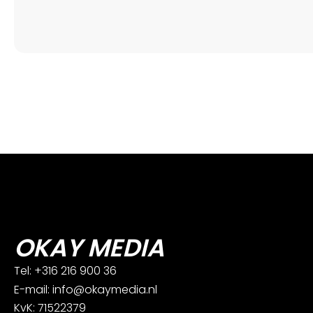
OKAY MEDIA
Tel: +316 216 900 36
E-mail: info@okaymedia.nl
KvK: 71522379