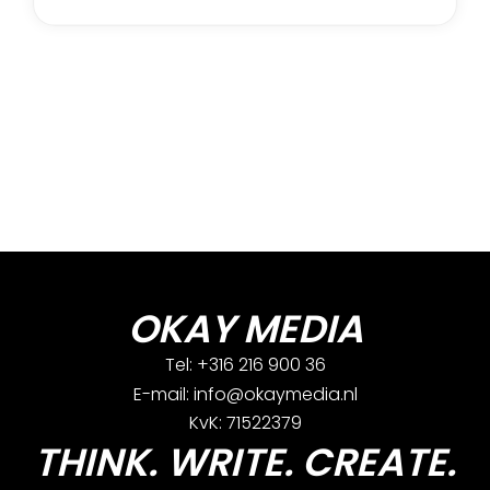
OKAY MEDIA
Tel: +316 216 900 36
E-mail: info@okaymedia.nl
KvK: 71522379
THINK. WRITE. CREATE.