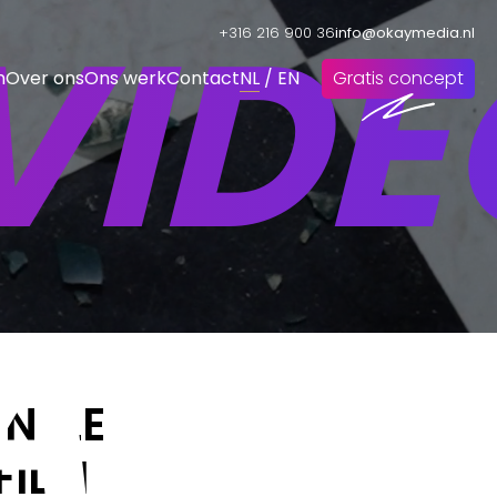
VIDE
+316 216 900 36
info@okaymedia.nl
n
Over ons
Ons werk
Contact
NL
/
EN
Gratis concept
AKE
ONELE
FILM