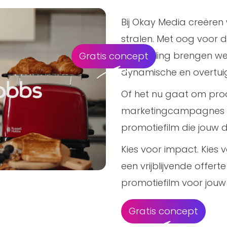
Bij Okay Media creëren
stralen. Met oog voor d
storytelling brengen w
Gratis concept
dynamische en overtui
Of het nu gaat om pro
marketingcampagnes – 
promotiefilm die jouw 
Kies voor impact. Kie
een vrijblijvende offer
promotiefilm voor jouw
Gratis concept