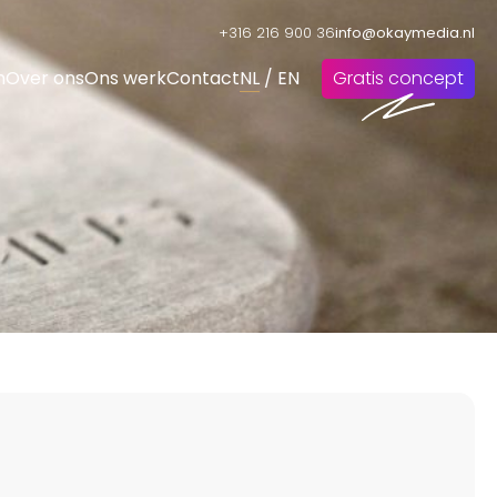
+316 216 900 36
info@okaymedia.nl
n
Over ons
Ons werk
Contact
NL
/
EN
Gratis concept