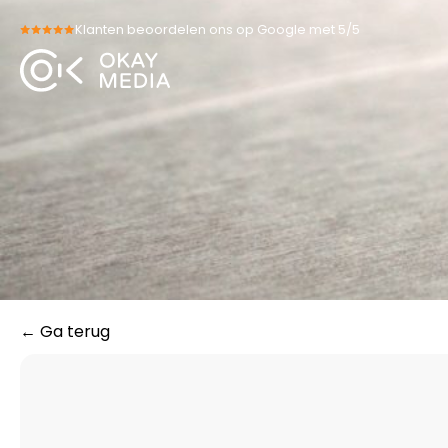
Skip
Klanten beoordelen ons op Google met 5/5
to
content
← Ga terug