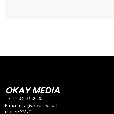
OKAY MEDIA
Tel: +316 216 900 36
E-mail: info@okaymedia.nl
KvK: 71522379