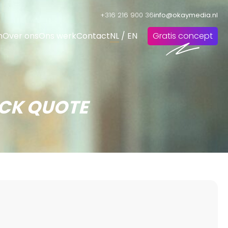
+316 216 900 36
info@okaymedia.nl
n
Over ons
Ons werk
Contact
NL
/
EN
Gratis concept
ICK QUOTE