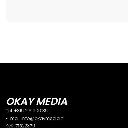
OKAY MEDIA
Tel: +316 216 900 36
E-mail: info@okaymedia.nl
KvK: 71522379