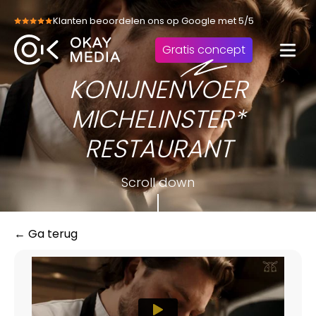
Skip
Klanten beoordelen ons op Google met 5/5
to
content
Gratis concept
KONIJNENVOER
MICHELINSTER*
RESTAURANT
Scroll down
← Ga terug