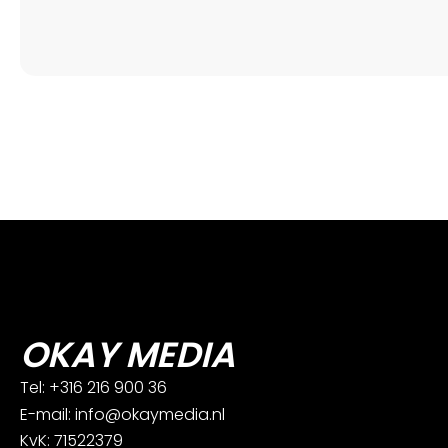
OKAY MEDIA
Tel: +316 216 900 36
E-mail: info@okaymedia.nl
KvK: 71522379