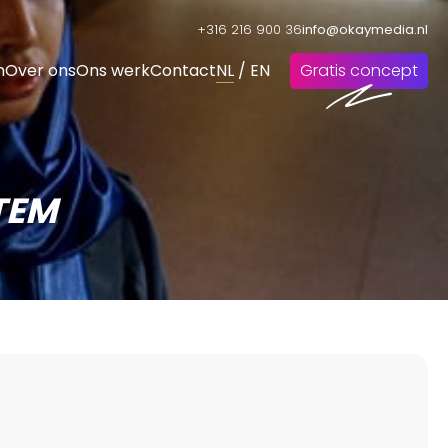
+316 216 900 36
info@okaymedia.nl
n
Over ons
Ons werk
Contact
NL
/
EN
Gratis concept
TEM