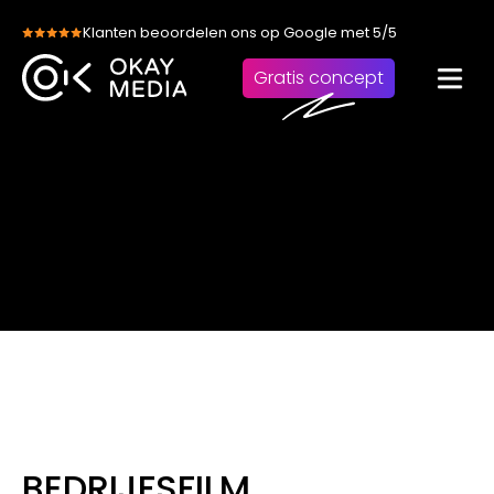
Skip
Klanten beoordelen ons op Google met 5/5
to
content
Gratis concept
BEDRIJFSFILM