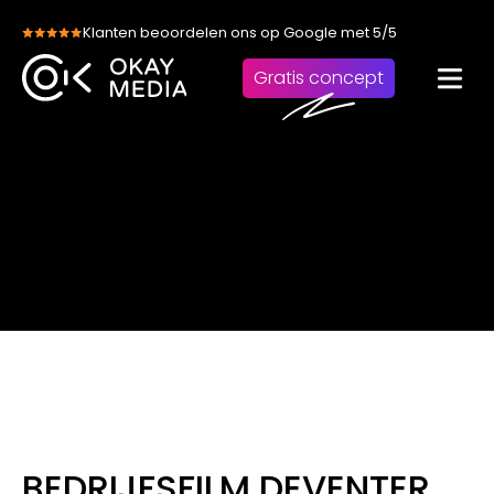
Skip
Klanten beoordelen ons op Google met 5/5
to
content
Gratis concept
BEDRIJFSFILM DEVENTER