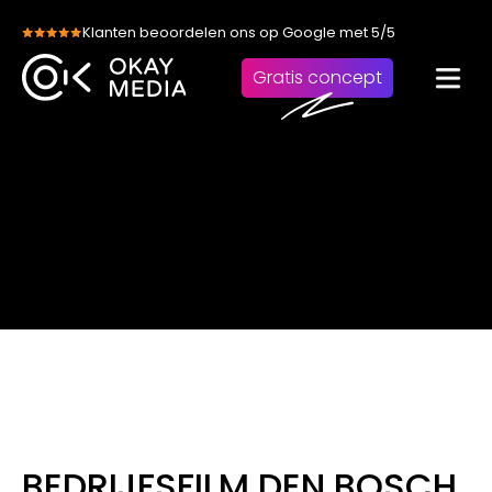
Skip
Klanten beoordelen ons op Google met 5/5
to
content
Gratis concept
BEDRIJFSFILM DEN BOSCH