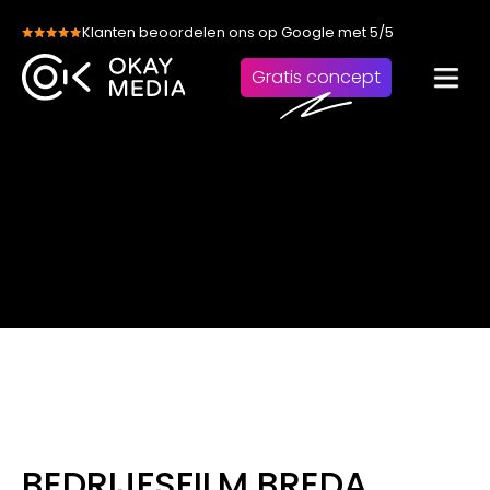
Skip
Klanten beoordelen ons op Google met 5/5
to
content
Gratis concept
BEDRIJFSFILM BREDA