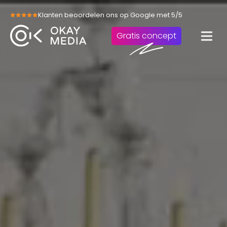
Skip
Klanten beoordelen ons op Google met 5/5
to
content
Gratis concept